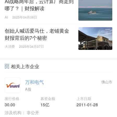
AI战略两年后，云计算厂商走到
哪了？｜财报解读
AI
2025年04月08日
创始人喊话爱马仕，老铺黄金
财报背后的7个秘密
大消费
2025年04月07日
相关上市企业
万和电气
佛山市
A股
发行价格
募资金额
上市日期
30.00
15亿
2011-01-28
涉及机构：
非公开