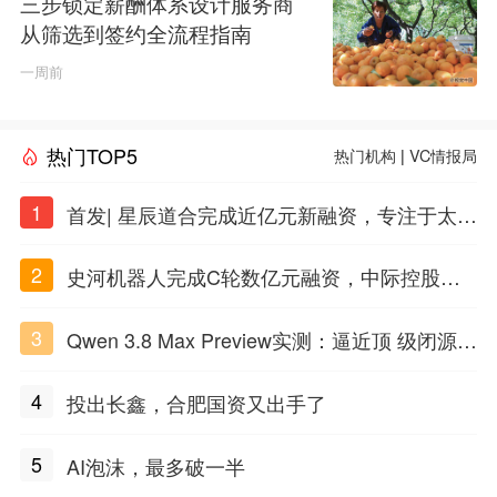
三步锁定薪酬体系设计服务商
从筛选到签约全流程指南
一周前
热门TOP5
热门机构
|
VC情报局
1
首发| 星辰道合完成近亿元新融资，专注于太空
态势感知和商业航天
2
史河机器人完成C轮数亿元融资，中际控股领
投
3
Qwen 3.8 Max Preview实测：逼近顶 级闭源上
限，长任务稳定性略输K3
4
投出长鑫，合肥国资又出手了
5
AI泡沫，最多破一半