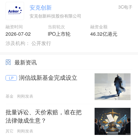
安克创新
3C电子
安克创新科技股份有限公司
融资时间
当前轮次
融资金额
2026-07-02
IPO上市轮
46.32亿港元
涉及机构：
公开发行
最新资讯
润信战新基金完成设立
LP
基金
刚刚发表
批量诉讼、天价索赔，谁在把
法律做成生意？
其它
刚刚发表