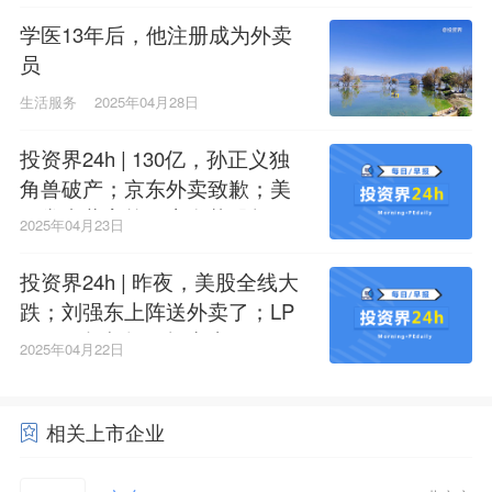
学医13年后，他注册成为外卖
员
生活服务
2025年04月28日
投资界24h | 130亿，孙正义独
角兽破产；京东外卖致歉；美
国常青藤高校开启私募股权抛
2025年04月23日
售
投资界24h | 昨夜，美股全线大
跌；刘强东上阵送外卖了；LP
催了：赶紧把钱投出去
2025年04月22日
相关上市企业