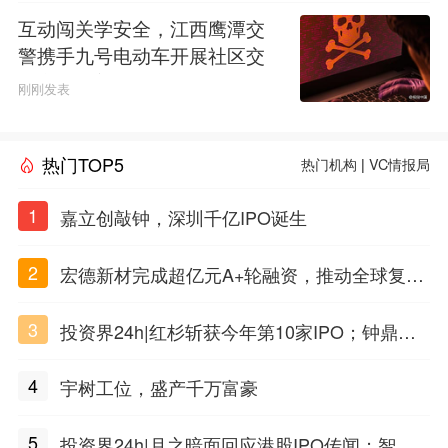
互动闯关学安全，江西鹰潭交
警携手九号电动车开展社区交
通安全科普活动
刚刚发表
热门TOP5
热门机构
|
VC情报局
1
嘉立创敲钟，深圳千亿IPO诞生
2
宏德新材完成超亿元A+轮融资，推动全球复合
材料工程化应用
3
投资界24h|红杉斩获今年第10家IPO；钟鼎投
出一个千亿IPO；SpaceX腰斩，马斯克财富缩
4
宇树工位，盛产千万富豪
水
5
投资界24h|月之暗面回应港股IPO传闻；智元