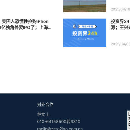
2025/04/1
| 美国人恐慌性抢购iPhon
投资界24
0亿独角兽要IPO了；上海生
源；王兴
基金首关
京100
2025/04/0
对外合作
林女士
010-64158500转6310
ranlin@zero2ipo.com.cn