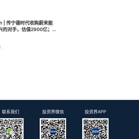
0
h | 传宁德时代收购蔚来能
兴的对手，估值2900亿；北
亿医药并购基金赶来
8
联系我们
投资界微信
投资界APP