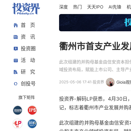
深度
热门
天天IPO
AI先锋
机
首 页
资 讯
衢州市首支产业发
投资圈
活 动
此次组建的并购母基金由信安资本担
域投资布局，赋能上市公司、主导产
研 究
2025-05-06 17:41
·
投资界
Gioia
创投号
旗下矩阵
投资界-解码LP获悉，4月30
记，标志着衢州市产业发展并购
此次组建的并购母基金由信安资