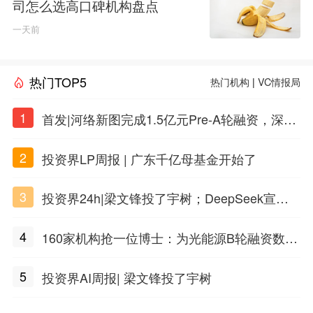
司怎么选高口碑机构盘点
一天前
热门TOP5
热门机构
|
VC情报局
1
首发|河络新图完成1.5亿元Pre-A轮融资，深耕i
PSC原创细胞技术
2
投资界LP周报 | 广东千亿母基金开始了
3
投资界24h|梁文锋投了宇树；DeepSeek宣布
大幅涨价；贝恩资本买下贡茶
4
160家机构抢一位博士：为光能源B轮融资数亿
元
5
投资界AI周报| 梁文锋投了宇树