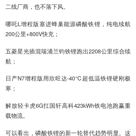
二线厂商，也不落下风。
哪吒L增程版塞进蜂巢能源磷酸铁锂，纯电续航
200公里+800V快充；
五菱星光插混瑞浦兰钧铁锂跑出2208公里综合续
航；
日产N7增程版用欣旺达-40℃超低温铁锂硬刚极
寒；
解放轻卡虎6G扛国轩高科423kWh铁电池跑赢重
载物流。
可以看出，磷酸铁锂的新一轮替代趋势明显。这