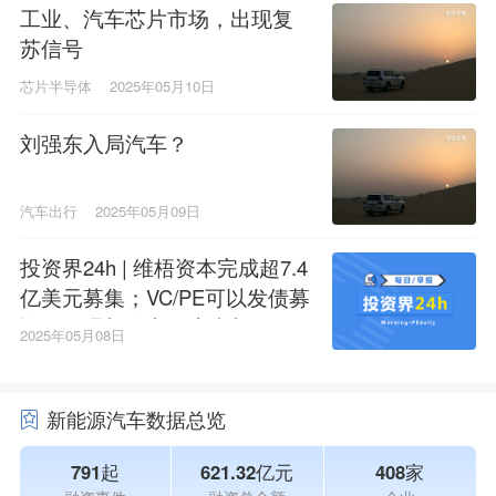
工业、汽车芯片市场，出现复
苏信号
芯片半导体
2025年05月10日
刘强东入局汽车？
汽车出行
2025年05月09日
投资界24h | 维梧资本完成超7.4
亿美元募集；VC/PE可以发债募
资了；理想汽车回应李想6.39亿
2025年05月08日
元年薪
新能源汽车数据总览
791起
621.32亿元
408家