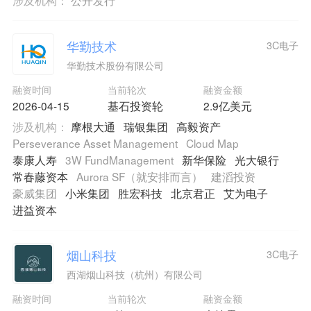
涉及机构：
公开发行
华勤技术
3C电子
华勤技术股份有限公司
融资时间
当前轮次
融资金额
2026-04-15
基石投资轮
2.9亿美元
涉及机构：
摩根大通
瑞银集团
高毅资产
Perseverance Asset Management
Cloud Map
泰康人寿
3W FundManagement
新华保险
光大银行
常春藤资本
Aurora SF（就安排而言）
建滔投资
豪威集团
小米集团
胜宏科技
北京君正
艾为电子
进益资本
烟山科技
3C电子
西湖烟山科技（杭州）有限公司
融资时间
当前轮次
融资金额