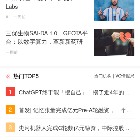
Labs
AI
一周前
三优生物SAI-DA 1.0丨GEOTA平
台：以数字算力，革新新药研
发
一周前
热门TOP5
热门机构
|
VC情报局
1
ChatGPT终于能「搜自己」！攒了近4年的对
话，一键翻出
2
首发| 记忆张量完成亿元Pre-A轮融资，一个上
海团队火了
3
史河机器人完成C轮数亿元融资，中际控股领
投