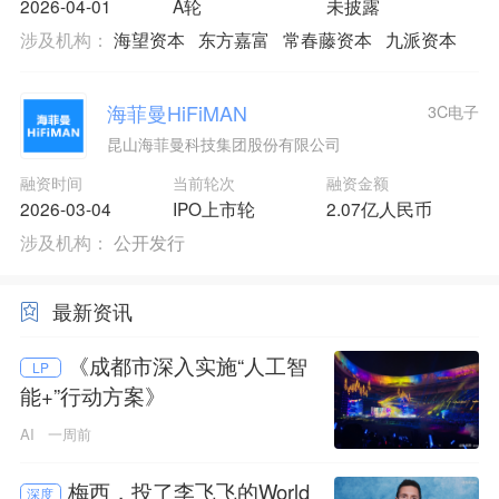
2026-04-01
A轮
未披露
涉及机构：
海望资本
东方嘉富
常春藤资本
九派资本
海菲曼HiFiMAN
3C电子
昆山海菲曼科技集团股份有限公司
融资时间
当前轮次
融资金额
2026-03-04
IPO上市轮
2.07亿人民币
涉及机构：
公开发行
最新资讯
《成都市深入实施“人工智
LP
能+”行动方案》
AI
一周前
梅西，投了李飞飞的World
深度