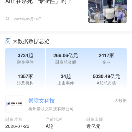
AI正在杀死「专业性」吗？
AI
2025年05月16日
大数据数据总览
3734起
266.06亿元
2417家
融资事件
融资总金额
企业
1357家
34起
5030.49亿元
涉及机构
上市事件
A股总市值
景联文科技
大数据
杭州景联文科技有限公司
融资时间
当前轮次
融资金额
2026-07-23
A轮
近亿元