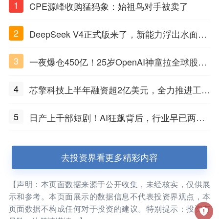
1
CPE源峰收购猛犸象：始祖鸟对手被卖了
2
DeepSeek V4正式版来了，新能力浮出水面，
性价比之王开战
3
一夜爆仓450亿！25岁OpenAI神童拉全球股民
陪葬
4
芯擎科技上半年融资超2亿美元，全力推进工业
智能芯片的商业化落地
5
日产上千部短剧！AI狂飙背后，行业早已两极
分化
去投资界看更多精彩内容
【声明：本页面数据来源于公开收集，未经核实，仅供展
示和参考。本页面展示的数据信息不代表投资界观点，本
页面数据不构成任何对于投资的建议。特别提示：投资有