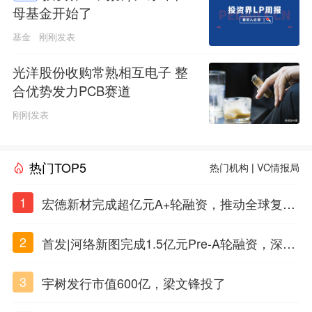
母基金开始了
基金
刚刚发表
光洋股份收购常熟相互电子 整
合优势发力PCB赛道
刚刚发表
热门TOP5
热门机构
|
VC情报局
1
宏德新材完成超亿元A+轮融资，推动全球复合
材料工程化应用
2
首发|河络新图完成1.5亿元Pre-A轮融资，深耕i
PSC原创细胞技术
3
宇树发行市值600亿，梁文锋投了