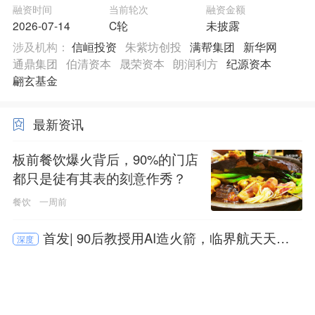
融资时间
当前轮次
融资金额
2026-07-14
C轮
未披露
涉及机构：
信峘投资
朱紫坊创投
满帮集团
新华网
通鼎集团
伯清资本
晟荣资本
朗润利方
纪源资本
翩玄基金
最新资讯
板前餐饮爆火背后，90%的门店
都只是徒有其表的刻意作秀？
餐饮
一周前
首发| 90后教授用AI造火箭，临界航天天使
深度
轮火了