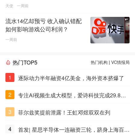
天使
一周前
流水14亿却预亏 收入确认错配
如何影响游戏公司利润？
一周前
热门TOP5
热门机构
|
VC情报局
1
逐际动力半年融资4亿美金，海外资本挤爆了
2
专注AI视频生成大模型，爱诗科技完成29.8亿
元C轮融资
3
菲尔兹奖提前泄露！王虹邓煜双双在列
4
首发| 星思半导体一连融资三轮，跻身上海百亿