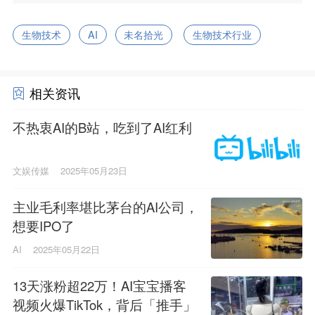
生物技术
AI
未名拾光
生物技术行业
相关资讯
不热衷AI的B站，吃到了AI红利
文娱传媒
2025年05月23日
主业毛利率堪比茅台的AI公司，
想要IPO了
AI
2025年05月22日
13天涨粉超22万！AI宝宝播客
视频火爆TikTok，背后「推手」