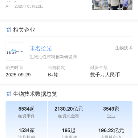
获千万美金融资
AI
2025年05月22日
相关企业
未名拾光
生物技术
生物活性材料创新研发商
融资时间
当前轮次
融资金额
2025-09-29
B+轮
数千万人民币
生物技术数据总览
6534起
2130.20亿元
3549家
融资事件
融资总金额
企业
1534家
195起
196.22亿元
涉及机构
上市事件
A股总市值