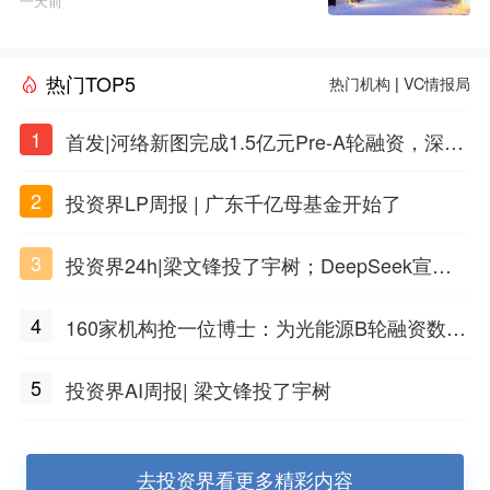
一天前
热门TOP5
热门机构
|
VC情报局
1
首发|河络新图完成1.5亿元Pre-A轮融资，深耕i
PSC原创细胞技术
2
投资界LP周报 | 广东千亿母基金开始了
3
投资界24h|梁文锋投了宇树；DeepSeek宣布
大幅涨价；贝恩资本买下贡茶
4
160家机构抢一位博士：为光能源B轮融资数亿
元
5
投资界AI周报| 梁文锋投了宇树
去投资界看更多精彩内容