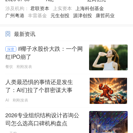
涉及机构：
君联资本
上实资本
上海科创基金
广州粤港
丰雷基金
元生创投
源津创投
康哲药业
最新资讯
if椰子水股价大跌：一个网
深度
红IPO崩了
餐饮
刚刚发表
人类最恐惧的事情还是发生
了：AI们拉了个群密谋大事
AI
刚刚发表
2026专业组织结构设计咨询公
司怎么选高口碑机构盘点