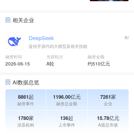
相关企业
DeepSeek
AI
提供开源代码大模型及相关技能
融资时间
当前轮次
融资金额
2026-06-15
A轮
约510亿元
AI数据总览
8861起
1196.00亿元
7261家
融资事件
融资总金额
企业
1780家
136起
15.78亿元
涉及机构
上市事件
A股总市值