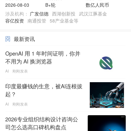
2026-08-03
B+轮
数亿人民币
涉及机构：
广发信德
西湖创新投
武汉江豚基金
容亿投资
南通投管
58产业基金等
最新资讯
OpenAI 用 1 年时间证明，你并
不用为 AI 换浏览器
AI
刚刚发表
印度最赚钱的生意，被AI连根拔
起？
AI
刚刚发表
2026专业组织结构设计咨询公
司怎么选高口碑机构盘点