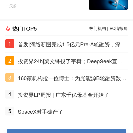
一天前
热门TOP5
热门机构
|
VC情报局
1
首发|河络新图完成1.5亿元Pre-A轮融资，深耕i
PSC原创细胞技术
2
投资界24h|梁文锋投了宇树；DeepSeek宣布
大幅涨价；贝恩资本买下贡茶
3
160家机构抢一位博士：为光能源B轮融资数亿
元
4
投资界LP周报 | 广东千亿母基金开始了
5
SpaceX对手破产了