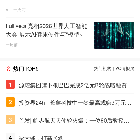
AI
一周前
Fullive.ai亮相2026世界人工智能
大会 展示AI健康硬件与“模型×
本体”创新技术路径
一周前
热门TOP5
热门机构
|
VC情报局
1
源耀集团旗下粮巴巴完成2亿元B轮战略融资，
衢州国资入局共筑农牧数字产业新生态
2
投资界24h | 长鑫科技中一签最高或赚3万元；
DeepSeek准备明年上市；合肥产投设立50亿
3
首发| 临界航天天使轮火爆：一位90后教授用A
兴质新域基金
I造火箭
4
梁文锋，打新长鑫