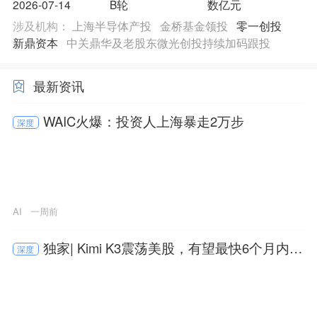
2026-07-14
B轮
数亿元
涉及机构：
上海半导体产投
金桥基金领投
零一创投
新鼎资本
中关鼎华及老股东微光创投持续加码跟投
最新资讯
WAIC火爆：投资人上海暴走2万步
深度
AI
一周前
独家| Kimi K3震荡美股，有望最快6个月内港
深度
股上市