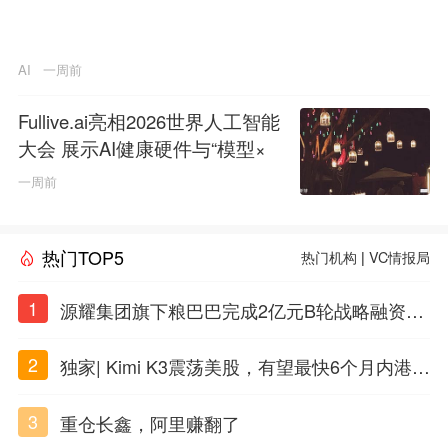
AI
一周前
Fullive.ai亮相2026世界人工智能
大会 展示AI健康硬件与“模型×
本体”创新技术路径
一周前
热门TOP5
热门机构
|
VC情报局
1
源耀集团旗下粮巴巴完成2亿元B轮战略融资，
衢州国资入局共筑农牧数字产业新生态
2
独家| Kimi K3震荡美股，有望最快6个月内港股
上市
3
重仓长鑫，阿里赚翻了