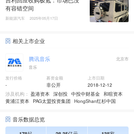
有容错空间
新能源汽车
2025年05月17日
相关上市企业
腾讯音乐
北京市
音乐
发行价格
募资金额
上市日期
-
非公开
2018-12-12
涉及机构：
盈港资本
深创投
中投中财基金
和暄资本
黄浦江资本
PAG太盟投资集团
HongShan红杉中国
音乐数据总览
178起
28.35亿元
138家