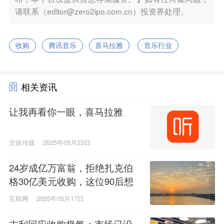
请联系（editor@zero2ipo.com.cn）投资界处理。
收购
腾讯音乐
喜马拉雅
音乐行业
相关资讯
让我再看你一眼，喜马拉雅
文娱传媒
2025年05月23日
24岁成亿万富翁，拒绝扎克伯
格30亿美元收购，这位90后想
做成什么
互联网
2025年05月17日
吉利回应收购极氪：市场已没