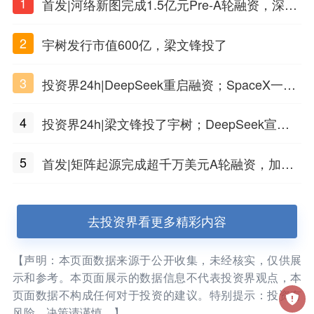
1
首发|河络新图完成1.5亿元Pre-A轮融资，深耕i
PSC原创细胞技术
2
宇树发行市值600亿，梁文锋投了
3
投资界24h|DeepSeek重启融资；SpaceX一夜
市值蒸发1.5万亿；上海国投，一举投7家GP
4
投资界24h|梁文锋投了宇树；DeepSeek宣布
大幅涨价；贝恩资本买下贡茶
5
首发|矩阵起源完成超千万美元A轮融资，加速
企业级AI基础设施研发
去投资界看更多精彩内容
【声明：本页面数据来源于公开收集，未经核实，仅供展
示和参考。本页面展示的数据信息不代表投资界观点，本
页面数据不构成任何对于投资的建议。特别提示：投资有
风险，决策请谨慎。】