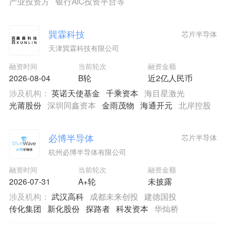
产业投资方
银行AIC投资平台等
巽霖科技
芯片半导体
天津巽霖科技有限公司
融资时间
当前轮次
融资金额
2026-08-04
B轮
近2亿人民币
涉及机构：
英诺天使基金
千乘资本
海目星激光
光莆股份
深圳同鑫资本
金雨茂物
海通开元
北岸控股
必博半导体
芯片半导体
杭州必博半导体有限公司
融资时间
当前轮次
融资金额
2026-07-31
A+轮
未披露
涉及机构：
武汉高科
成都未来创投
建德国投
传化集团
新化股份
探路者
科发资本
华灿桥