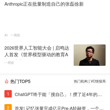
Anthropic正在批量制造自己的张磊徐新
AI
一周前
2026世界人工智能大会 | 启鸣达
人首发《世界模型驱动的教育A
GI白皮书》
一周前
热门TOP5
热门机构
|
VC情报局
1
ChatGPT终于能「搜自己」！攒了近4年的对
话，一键翻出
2
首发| 记忆张量完成亿元Pre-A轮融资，一个上