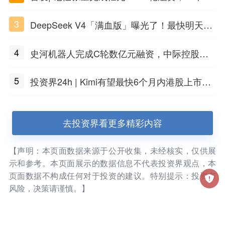
海团队火了
3
DeepSeek V4「满血版」曝光了！最快明天发
布
4
史河机器人完成C轮数亿元融资，中际控股领
投
5
投资界24h | Kimi有望最快6个月内港股上市；
任泽平回应解散VIP群；中际旭创又要IPO了
去投资界看更多精彩内容
【声明：本页面数据来源于公开收集，未经核实，仅供展
示和参考。本页面展示的数据信息不代表投资界观点，本
页面数据不构成任何对于投资的建议。特别提示：投资有
风险，决策请谨慎。】