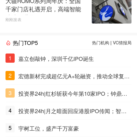
大疆ROMO系列周年庆：全国
千家门店礼遇开启，高端智能
清洁再进化
刚刚发表
热门TOP5
热门机构
|
VC情报局
1
嘉立创敲钟，深圳千亿IPO诞生
2
宏德新材完成超亿元A+轮融资，推动全球复合
材料工程化应用
3
投资界24h|红杉斩获今年第10家IPO；钟鼎投
出一个千亿IPO；SpaceX腰斩，马斯克财富缩
4
投资界24h|月之暗面回应港股IPO传闻；智元
水
公布合伙人团队阵容；潮汕女首富又要敲钟了
5
宇树工位，盛产千万富豪