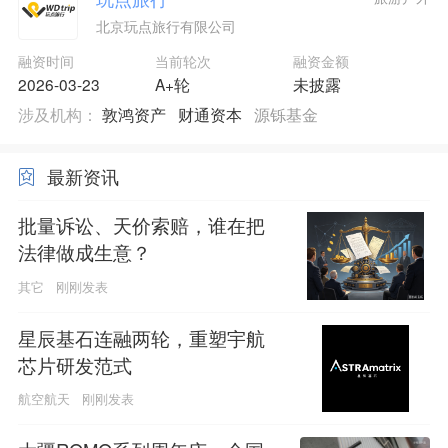
北京玩点旅行有限公司
融资时间
当前轮次
融资金额
2026-03-23
A+轮
未披露
涉及机构：
敦鸿资产
财通资本
源铄基金
最新资讯
批量诉讼、天价索赔，谁在把
法律做成生意？
其它
刚刚发表
星辰基石连融两轮，重塑宇航
芯片研发范式
航空航天
刚刚发表