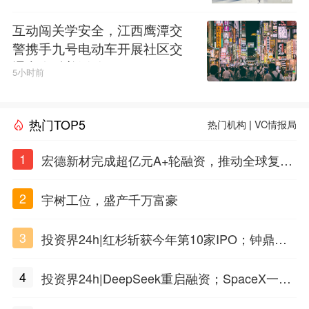
互动闯关学安全，江西鹰潭交
警携手九号电动车开展社区交
通安全科普活动
5小时前
热门TOP5
热门机构
|
VC情报局
1
宏德新材完成超亿元A+轮融资，推动全球复合
材料工程化应用
2
宇树工位，盛产千万富豪
3
投资界24h|红杉斩获今年第10家IPO；钟鼎投
出一个千亿IPO；SpaceX腰斩，马斯克财富缩
4
投资界24h|DeepSeek重启融资；SpaceX一夜
水
市值蒸发1.5万亿；上海国投，一举投7家GP