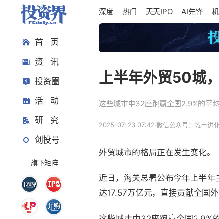
深度
热门
天天IPO
AI先锋
机
首 页
资 讯
上半年外贸50城
投资圈
活 动
这些城市中32座跑赢全国2.9%的
研 究
2025-07-23 07:42
·
微信公众号：城市进
创投号
外贸城市的格局正在发生变化。
旗下矩阵
近日，海关总署公布今年上半年
达17.57万亿元，直接贡献全
这些城市中32座跑赢全国2.9