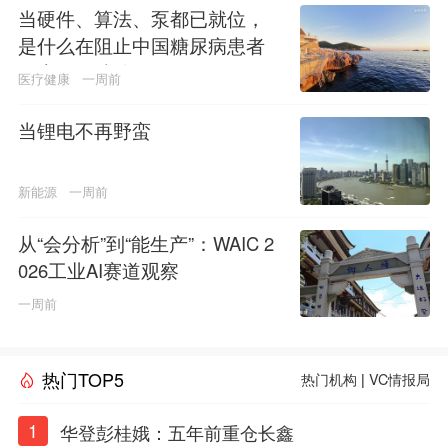
当硬件、算法、泵都已就位，
是什么在阻止中国糖尿病患者
用上人工胰腺？
医疗健康
一周前
当锂电不再野蛮
新能源
一周前
从“会分析”到“能生产”：WAIC 2
026工业AI赛道观察
一周前
热门TOP5
热门机构
|
VC情报局
1
华登彭桂娥：五年前重仓长鑫