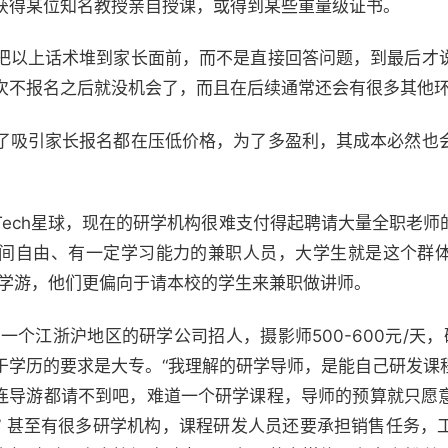
获得某位知名教授亲自授课，或得到某些重量级证书。
把以上话术堆到家长面前，而不是直接回答问题，到最后才
次不报名之后就没机会了，而且在后续通常还会有很多其他
了吸引家长报名都在压低价格，为了多盈利，其成本必然也
Tech星球，现在的研学机构很难支付得起聘请大量全职老师
间自由、有一定学习能力的兼职人员，大学生就是这个群
大学游，他们更偏向于请本校的学生来兼职做讲师。
一个江浙沪地区的研学公司招人，摄影师500-600元/天，研
于学历的要求是大专。“我理解的研学导师，是能自己研发课
天连导游都请不到吧，难道一个研学课程，导师的预算就只愿
” 甚至有很多研学机构，课程研发人员还要承担销售任务，