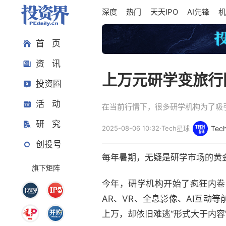
深度
热门
天天IPO
AI先锋
机
首 页
资 讯
上万元研学变旅行
投资圈
活 动
在当前行情下，很多研学机构为了吸
研 究
2025-08-06 10:32
·
Tech星球
Tec
创投号
每年暑期，无疑是研学市场的黄
旗下矩阵
今年，研学机构开始了疯狂内卷
AR、VR、全息影像、AI互
上万，却依旧难逃“形式大于内容