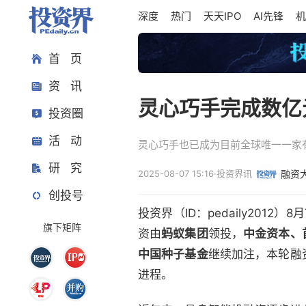
深度
热门
天天IPO
AI先锋
机
首 页
资 讯
灵心巧手完成数亿
投资圈
活 动
灵心巧手也已成为目前全球唯一一家
研 究
2025-08-07 15:16
·
投资界讯
融资
创投号
投资界（ID：pedaily201
旗下矩阵
资由
蚂蚁集团
领投，
中金资本、
中国种子基金
继续加注，本轮融
进程。