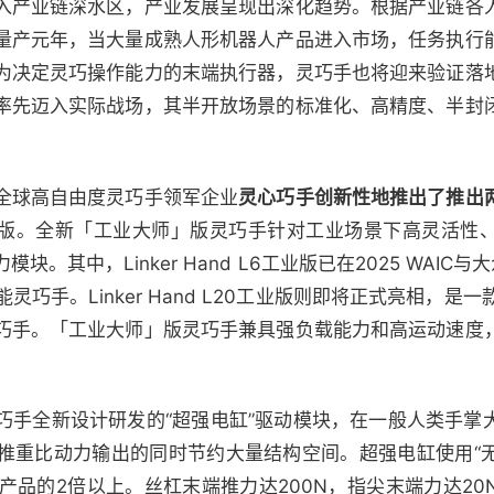
入产业链深水区，产业发展呈现出深化趋势。根据产业链各
量产元年，当大量成熟人形机器人产品进入市场，任务执行
为决定灵巧操作能力的末端执行器，灵巧手也将迎来验证落
率先迈入实际战场，其半开放场景的标准化、高精度、半封
全球高自由度灵巧手领军企业
灵心巧手创新性地推出了推出
与L20工业版。全新「工业大师」版灵巧手针对工业场景下高灵活
。其中，Linker Hand L6工业版已在2025 WAIC
巧手。Linker Hand L20工业版则即将正式亮相，是一
巧手。「工业大师」版灵巧手兼具强负载能力和高运动速度
巧手全新设计研发的“超强电缸”驱动模块，在一般人类手掌
推重比动力输出的同时节约大量结构空间。超强电缸使用“无
产品的2倍以上。丝杠末端推力达200N，指尖末端力达2