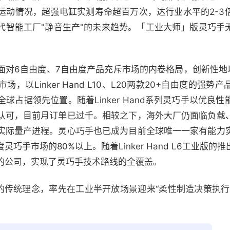
运动情况，超强电缸实测寿命超百万次，达行业水平的2-3
代智能工厂"静音生产"的未来趋势。「工业大师」版灵巧手
。
6自由度、7自由度产品充斥市场的内卷格局，创新性地以Lin
，以Linker Hand L10、L20两款20+自由度的强
球占据领先位置。随着Linker Hand系列灵巧手以优良
认可，目前月订单已过千。相较之下，海外大厂仍面临负载
实际量产进程。灵心巧手也已成为目前全球唯一一家有能力
巧手市场的80%以上。随着Linker Hand L6工业版
的公司，实现了灵巧手技术路线的全覆盖。
”的传统理念，率先在工业半开放场景迎来“柔性制造决策执行