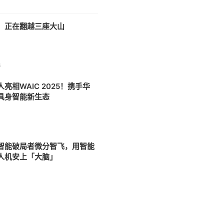
，正在翻越三座大山
6
亮相WAIC 2025！携手华
具身智能新生态
1
智能破局者微分智飞，用智能
人机安上「大脑」
3