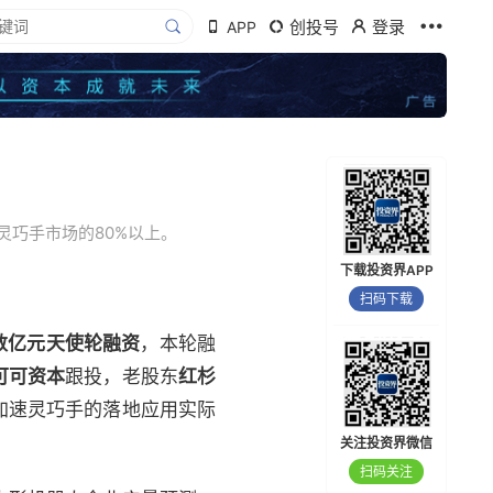
创投号
登录
APP
巧手市场的80%以上。
下载投资界APP
扫码下载
数亿元天使轮融资
，本轮融
可可资本
跟投，老股东
红杉
加速灵巧手的落地应用实际
关注投资界微信
扫码关注