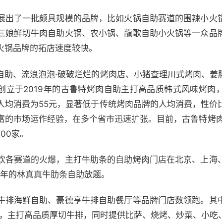
展出了一批颇具规模的品牌，比如火锅自助赛道的围辣小火
三娘鲜切牛肉自助火锅、农小锅、龍歌自助小火锅等一众品
火锅品牌的拓店速度较快。
自助、流浪泡泡·破破烂烂的烤肉店、小猪查理川式烤肉、姜
，创立于2019年的古鲁特烤肉自助主打高品质韩式风味烤肉
人均消费为55元，显著低于传统烤肉品牌的人均消费，性价
富的市场运作经验，在多个省市迅速扩张。目前，古鲁特烤肉
00家。
饮各赛道的火爆，主打牛肋条的自助烤肉门店在北京、上海
4年的林真真牛肋条自助放题。
牛排海鲜自助、豪德亨牛排自助餐厅等品牌门店数领跑。其
形式，主打高品质厚切牛排，同时提供比萨、烧烤、炒菜、小吃