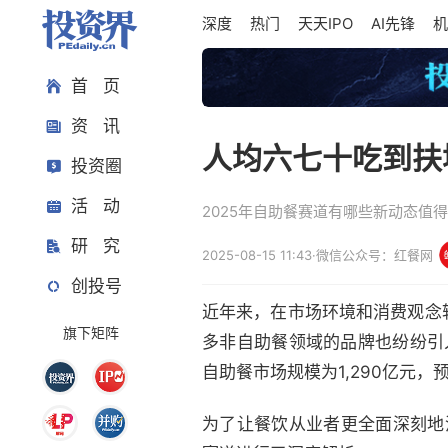
深度
热门
天天IPO
AI先锋
机
首 页
资 讯
人均六七十吃到扶
投资圈
活 动
2025年自助餐赛道有哪些新动态值
研 究
2025-08-15 11:43
·
微信公众号：红餐网
创投号
近年来，在市场环境和消费观念
旗下矩阵
多非自助餐领域的品牌也纷纷引
自助餐市场规模为1,290亿元，预
为了让餐饮从业者更全面深刻地