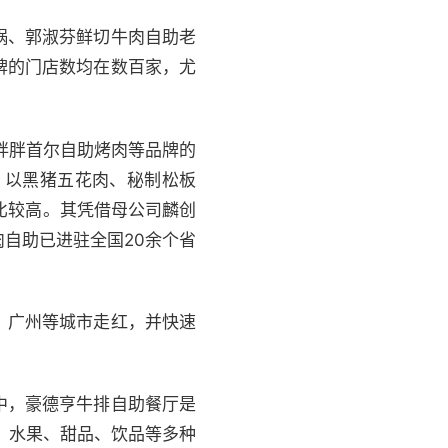
锅、郭淑芬鲜切牛肉自助老
牌的门店数均在数百家，尤
胖胖首尔自助烤肉等品牌的
，以黑猪五花肉、秘制松板
比较高。其凭借母公司麟创
自助已进驻全国20余个省
、广州等城市走红，并快速
中，豪德亨牛排自助餐厅是
、水果、甜品、饮品等多种