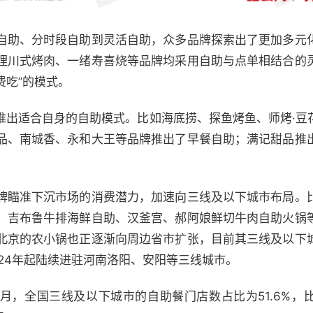
自助、分时段自助到灵活自助，众多品牌探索出了更加多元
理川式烤肉、一绪寿喜烧等品牌均采用自助与点单相结合的
费吃”的模式。
推出适合自身的自助模式。比如海底捞、探鱼烤鱼、师烤·豆
品、南城香、永和大王等品牌推出了早餐自助；满记甜品推
牌瞄准下沉市场的消费潜力，加速向三线及以下城市布局。
、吉布鲁牛排海鲜自助、汉釜宫、郝阿娘鲜切牛肉自助火锅
北京的农小锅也正逐渐向周边省市扩张，目前其三线及以下
24年起陆续进驻河南洛阳、安阳等三线城市。
月，全国三线及以下城市的自助餐门店数占比为51.6%，比2