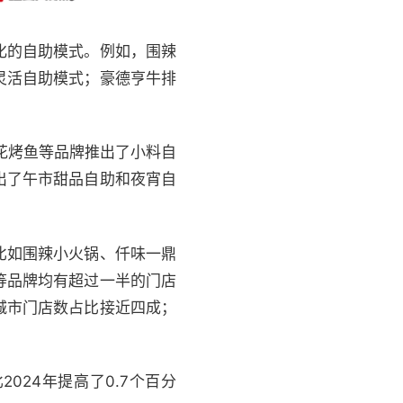
化的自助模式。例如，围辣
灵活自助模式；豪德亨牛排
花烤鱼等品牌推出了小料自
出了午市甜品自助和夜宵自
比如围辣小火锅、仟味一鼎
等品牌均有超过一半的门店
城市门店数占比接近四成；
024年提高了0.7个百分