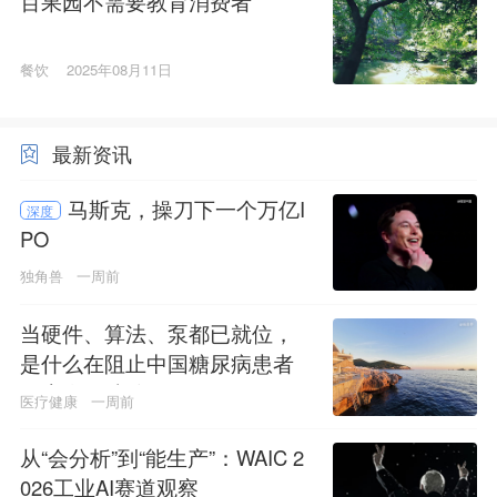
百果园不需要教育消费者
餐饮
2025年08月11日
最新资讯
马斯克，操刀下一个万亿I
深度
PO
独角兽
一周前
当硬件、算法、泵都已就位，
是什么在阻止中国糖尿病患者
用上人工胰腺？
医疗健康
一周前
从“会分析”到“能生产”：WAIC 2
026工业AI赛道观察