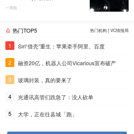
一周前
热门TOP5
热门机构
|
VC情报局
1
Siri“借壳”重生：苹果牵手阿里、百度
2
融资20亿，机器人公司Vicarious宣布破产
3
玻璃封装，真的要来了
4
光通讯高管们跌急了：没人砍单
5
大学，正在往县城「跑」