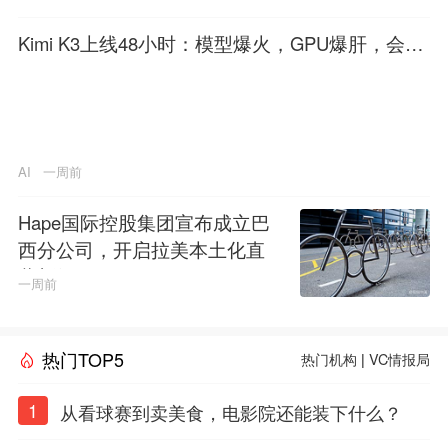
Kimi K3上线48小时：模型爆火，GPU爆肝，会员
停售
AI
一周前
Hape国际控股集团宣布成立巴
西分公司，开启拉美本土化直
营新纪元
一周前
热门TOP5
热门机构
|
VC情报局
1
从看球赛到卖美食，电影院还能装下什么？