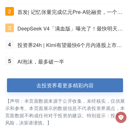
话，一键翻出
2
首发| 记忆张量完成亿元Pre-A轮融资，一个上
海团队火了
3
DeepSeek V4「满血版」曝光了！最快明天发
布
4
投资界24h | Kimi有望最快6个月内港股上市；
任泽平回应解散VIP群；中际旭创又要IPO了
5
AI泡沫，最多破一半
去投资界看更多精彩内容
【声明：本页面数据来源于公开收集，未经核实，仅供展
示和参考。本页面展示的数据信息不代表投资界观点，本
页面数据不构成任何对于投资的建议。特别提示：投资有
风险，决策请谨慎。】