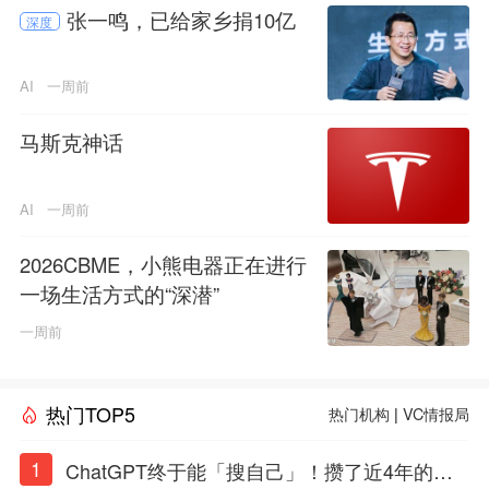
张一鸣，已给家乡捐10亿
深度
AI
一周前
马斯克神话
AI
一周前
2026CBME，小熊电器正在进行
一场生活方式的“深潜”
一周前
热门TOP5
热门机构
|
VC情报局
1
ChatGPT终于能「搜自己」！攒了近4年的对