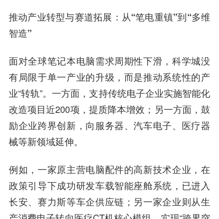
推动产业转型与赛道拓展：从“笔电重镇”到“多维
智造”
面对全球笔记本电脑需求周期性下滑，科学城没
有局限于单一产业的升级，而是推动系统性的产
业“转轨”。一方面，支持传统电子企业实施智能化
改造项目近200项，提质降本增效；另一方面，鼓
励企业跨界创新，向服务器、汽车电子、医疗器
械等新领域延伸。
例如，一家原主营电脑配件的高新技术企业，在
政策引导下成功研发车载智能座舱系统，已进入
长安、赛力斯等车企供应链；另一家企业则从生
产消费电子转向医疗CT机核心模组，实现“跨界突