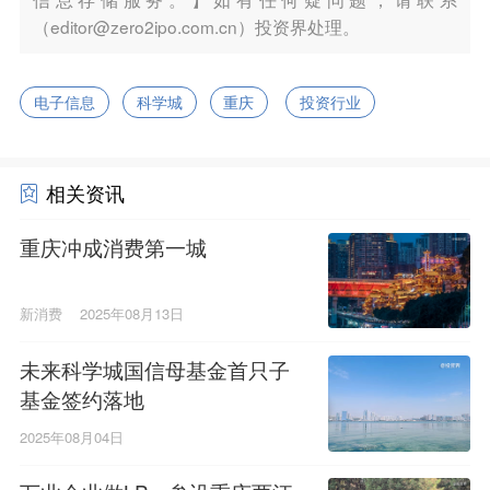
（editor@zero2ipo.com.cn）投资界处理。
电子信息
科学城
重庆
投资行业
相关资讯
重庆冲成消费第一城
新消费
2025年08月13日
未来科学城国信母基金首只子
基金签约落地
2025年08月04日