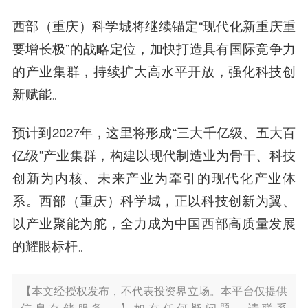
西部（重庆）科学城将继续锚定“现代化新重庆重
要增长极”的战略定位，加快打造具有国际竞争力
的产业集群，持续扩大高水平开放，强化科技创
新赋能。
预计到2027年，这里将形成“三大千亿级、五大百
亿级”产业集群，构建以现代制造业为骨干、科技
创新为内核、未来产业为牵引的现代化产业体
系。西部（重庆）科学城，正以科技创新为翼、
以产业聚能为舵，全力成为中国西部高质量发展
的耀眼标杆。
【本文经授权发布，不代表投资界立场。本平台仅提供
信息存储服务。】如有任何疑问题，请联系