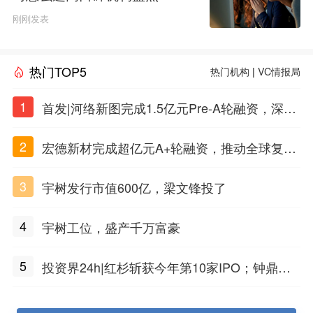
刚刚发表
热门TOP5
热门机构
|
VC情报局
1
首发|河络新图完成1.5亿元Pre-A轮融资，深耕i
PSC原创细胞技术
2
宏德新材完成超亿元A+轮融资，推动全球复合
材料工程化应用
3
宇树发行市值600亿，梁文锋投了
4
宇树工位，盛产千万富豪
5
投资界24h|红杉斩获今年第10家IPO；钟鼎投
出一个千亿IPO；SpaceX腰斩，马斯克财富缩
水