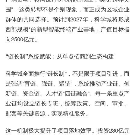
围”。这类转型不是个别现象，而正成为区域企业
群体的共同选择。预计到2027年，科学城将形成
西部规模*的新型智能终端产业基地，产值目标指
向2500亿元。
“链长制”系统赋能：从单点招商到生态构建
科学城全面推行“链长制”，不是限于项目引进，而
是强调“育链、强链、聚链”，系统推动产业链、创
新链、资金链、人才链“四链融合”。每一条重点产
业链均设立链长专班，统筹政策、空间、审批、
配套等关键资源，实现精准服务。
这一机制极大提升了项目落地效率。投资230亿元