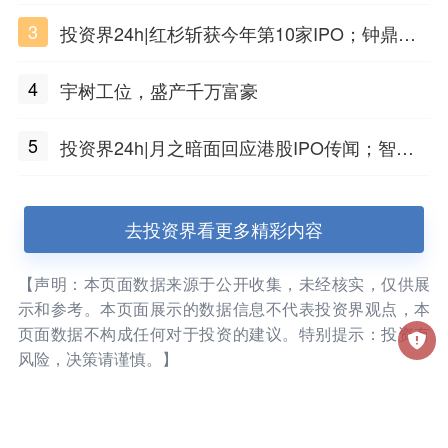
材料工程化应用
3
投资界24h|红杉斩获今年第10家IPO；钟鼎投
出一个千亿IPO；SpaceX腰斩，马斯克财富缩
4
宇树工位，盛产千万富豪
水
5
投资界24h|月之暗面回应港股IPO传闻；智元
公布合伙人团队阵容；潮汕女首富又要敲钟了
去投资界看更多精彩内容
【声明：本页面数据来源于公开收集，未经核实，仅供展
示和参考。本页面展示的数据信息不代表投资界观点，本
页面数据不构成任何对于投资的建议。特别提示：投资有
风险，决策请谨慎。】