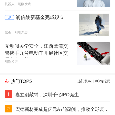
机器人
刚刚发表
润信战新基金完成设立
LP
基金
刚刚发表
互动闯关学安全，江西鹰潭交
警携手九号电动车开展社区交
通安全科普活动
刚刚发表
热门TOP5
热门机构
|
VC情报局
1
嘉立创敲钟，深圳千亿IPO诞生
2
宏德新材完成超亿元A+轮融资，推动全球复合