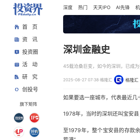
深度
热门
天天IPO
AI先锋
机
首 页
资 讯
深圳金融史
投资圈
活 动
45载沧桑巨变，如今的深圳，已成
研 究
2025-08-27 07:38
·
格隆汇
格隆汇
创投号
如果要选一座城市，代表最近几
旗下矩阵
1978年，当时的深圳还叫宝安
至1979年，整个宝安县的存款余
荒漠”。