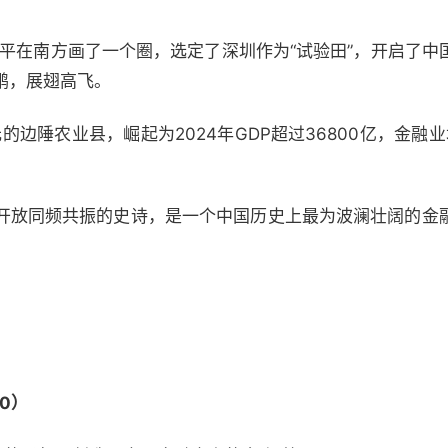
小平在南方画了一个圈，选定了深圳作为“试验田”，开启了
鹏，展翅高飞。
亿元的边陲农业县，崛起为2024年GDP超过36800亿，金融
开放同频共振的史诗，是一个中国历史上最为波澜壮阔的金
90）