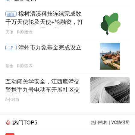
橡树清溪科技连续完成数
融资
千万天使轮及天使+轮融资，打
造人形机器人通用系统及应用
天使
刚刚发表
平台
漳州市九象基金完成设立
LP
基金
刚刚发表
互动闯关学安全，江西鹰潭交
警携手九号电动车开展社区交
通安全科普活动
9小时前
热门TOP5
热门机构
|
VC情报局