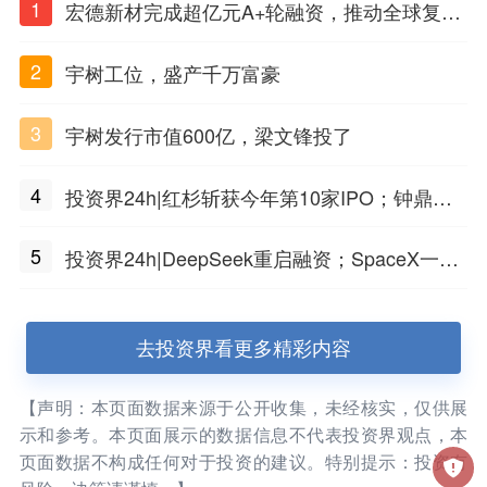
1
宏德新材完成超亿元A+轮融资，推动全球复合
材料工程化应用
2
宇树工位，盛产千万富豪
3
宇树发行市值600亿，梁文锋投了
4
投资界24h|红杉斩获今年第10家IPO；钟鼎投
出一个千亿IPO；SpaceX腰斩，马斯克财富缩
5
投资界24h|DeepSeek重启融资；SpaceX一夜
水
市值蒸发1.5万亿；上海国投，一举投7家GP
去投资界看更多精彩内容
【声明：本页面数据来源于公开收集，未经核实，仅供展
示和参考。本页面展示的数据信息不代表投资界观点，本
页面数据不构成任何对于投资的建议。特别提示：投资有