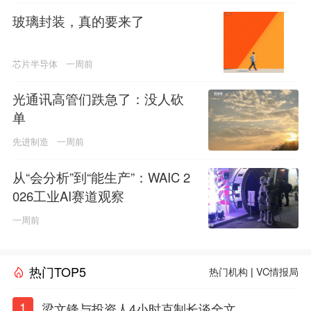
玻璃封装，真的要来了
芯片半导体
一周前
光通讯高管们跌急了：没人砍
单
先进制造
一周前
从“会分析”到“能生产”：WAIC 2
026工业AI赛道观察
一周前
热门TOP5
热门机构
|
VC情报局
1
梁文锋与投资人4小时克制长谈全文