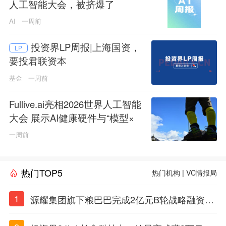
人工智能大会，被挤爆了
AI
一周前
投资界LP周报|上海国资，
LP
要投君联资本
基金
一周前
Fullive.ai亮相2026世界人工智能
大会 展示AI健康硬件与“模型×
本体”创新技术路径
一周前
热门TOP5
热门机构
|
VC情报局
1
源耀集团旗下粮巴巴完成2亿元B轮战略融资，
衢州国资入局共筑农牧数字产业新生态