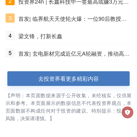
2
投资界24h | 长鑫科技中一签最高或赚3万元；
DeepSeek准备明年上市；合肥产投设立50亿
3
首发| 临界航天天使轮火爆：一位90后教授用A
兴质新域基金
I造火箭
4
梁文锋，打新长鑫
5
首发| 玄电新材完成近亿元A轮融资，推动高端
特种炭黑国产化
去投资界看更多精彩内容
【声明：本页面数据来源于公开收集，未经核实，仅供展
示和参考。本页面展示的数据信息不代表投资界观点，本
页面数据不构成任何对于投资的建议。特别提示：投资有
风险，决策请谨慎。】