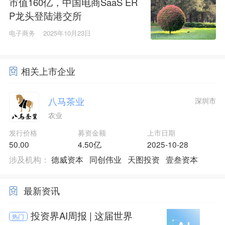
市值160亿，中国电商SaaS ER
P龙头登陆港交所
电子商务
2025年10月23日
相关上市企业
八马茶业
深圳市
农业
发行价格
募资金额
上市日期
50.00
4.50亿
2025-10-28
涉及机构：
德威资本
同创伟业
天图投资
壹叁资本
最新资讯
投资界AI周报 | 这届世界
热门