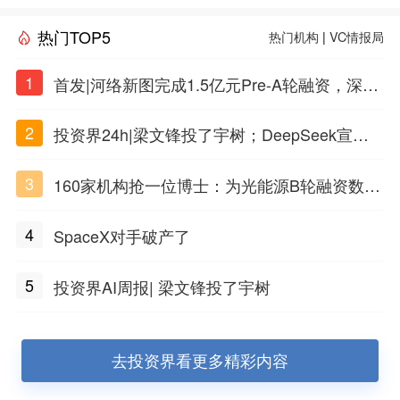
热门TOP5
热门机构
|
VC情报局
1
首发|河络新图完成1.5亿元Pre-A轮融资，深耕i
PSC原创细胞技术
2
投资界24h|梁文锋投了宇树；DeepSeek宣布
大幅涨价；贝恩资本买下贡茶
3
160家机构抢一位博士：为光能源B轮融资数亿
元
4
SpaceX对手破产了
5
投资界AI周报| 梁文锋投了宇树
去投资界看更多精彩内容