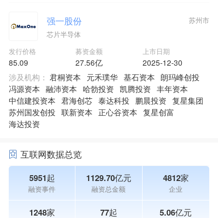
强一股份
苏州市
芯片半导体
发行价格
募资金额
上市日期
85.09
27.56亿
2025-12-30
涉及机构：
君桐资本
元禾璞华
基石资本
朗玛峰创投
冯源资本
融沛资本
哈勃投资
凯腾投资
丰年资本
中信建投资本
君海创芯
泰达科投
鹏晨投资
复星集团
苏州国发创投
联新资本
正心谷资本
复星创富
海达投资
互联网数据总览
5951起
1129.70亿元
4812家
融资事件
融资总金额
企业
1248家
77起
5.06亿元