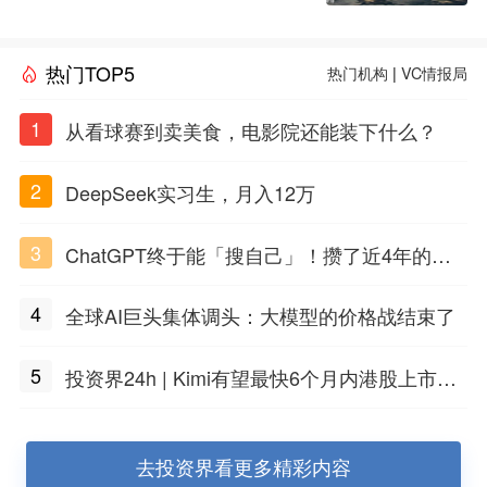
热门TOP5
热门机构
|
VC情报局
1
从看球赛到卖美食，电影院还能装下什么？
2
DeepSeek实习生，月入12万
3
ChatGPT终于能「搜自己」！攒了近4年的对
话，一键翻出
4
全球AI巨头集体调头：大模型的价格战结束了
5
投资界24h | Kimi有望最快6个月内港股上市；
任泽平回应解散VIP群；中际旭创又要IPO了
去投资界看更多精彩内容