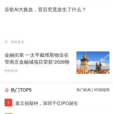
谷歌AI大换血，背后究竟发生了什么？
AI
刚刚发表
金融街第 一太平戴维斯物业在
管南京金融城项目荣获“2026物
业服务行业示范基地”称号
刚刚发表
热门TOP5
热门机构
|
VC情报局
1
嘉立创敲钟，深圳千亿IPO诞生