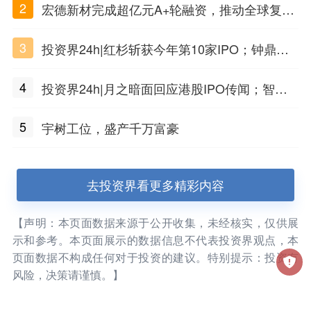
2
宏德新材完成超亿元A+轮融资，推动全球复合
材料工程化应用
3
投资界24h|红杉斩获今年第10家IPO；钟鼎投
出一个千亿IPO；SpaceX腰斩，马斯克财富缩
4
投资界24h|月之暗面回应港股IPO传闻；智元
水
公布合伙人团队阵容；潮汕女首富又要敲钟了
5
宇树工位，盛产千万富豪
去投资界看更多精彩内容
【声明：本页面数据来源于公开收集，未经核实，仅供展
示和参考。本页面展示的数据信息不代表投资界观点，本
页面数据不构成任何对于投资的建议。特别提示：投资有
风险，决策请谨慎。】