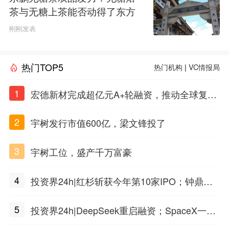
茶与无糖上茶能否动得了东方
树叶的茶饮江山
刚刚发表
热门TOP5
热门机构
|
VC情报局
1
宏德新材完成超亿元A+轮融资，推动全球复合
材料工程化应用
2
宇树发行市值600亿，梁文锋投了
3
宇树工位，盛产千万富豪
4
投资界24h|红杉斩获今年第10家IPO；钟鼎投
出一个千亿IPO；SpaceX腰斩，马斯克财富缩
5
投资界24h|DeepSeek重启融资；SpaceX一夜
水
市值蒸发1.5万亿；上海国投，一举投7家GP