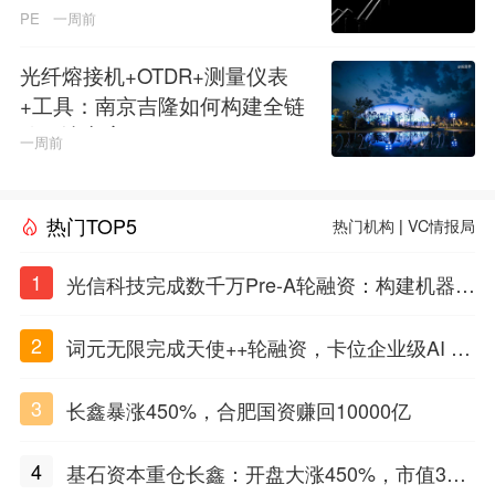
PE
一周前
光纤熔接机+OTDR+测量仪表
+工具：南京吉隆如何构建全链
路解决方案
一周前
热门TOP5
热门机构
|
VC情报局
1
光信科技完成数千万Pre-A轮融资：构建机器理
解物质世界的光电智能体，定义Physical AI感
2
词元无限完成天使++轮融资，卡位企业级AI Ag
知闭环
ent基础设施赛道
3
长鑫暴涨450%，合肥国资赚回10000亿
4
基石资本重仓长鑫：开盘大涨450%，市值3万