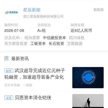
星辰新能
新能源
浙江星辰新能科技有限公司
融资时间
当前轮次
融资金额
2026-07-08
A+轮
近5亿人民币
涉及机构：
绍兴星辉
中信建投资本
四川绿色
东方财富投资
工银资本
长石投资
艾斯能源
最新资讯
武汉超导完成近亿元种子
融资
轮融资，加速超导装备产业化
芯片半导体
一周前
贝恩资本清仓铠侠
深度