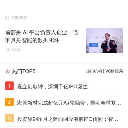
AI
刚刚发表
前蔚来 AI 平台负责人创业，瞄
准具身智能的数据闭环
11小时前
热门TOP5
热门机构
|
VC情报局
1
嘉立创敲钟，深圳千亿IPO诞生
2
宏德新材完成超亿元A+轮融资，推动全球复合
材料工程化应用
3
投资界24h|月之暗面回应港股IPO传闻；智元
公布合伙人团队阵容；潮汕女首富又要敲钟了