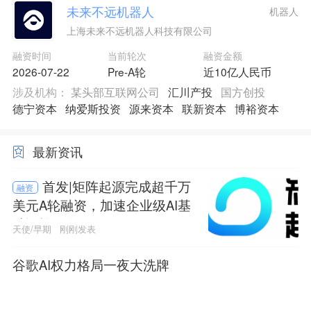
未来不远机器人
机器人
上海未来不远机器人科技有限公司
融资时间
当前轮次
融资金额
2026-07-22
Pre-A轮
近10亿人民币
涉及机构：
某头部互联网公司
汇川产投
国方创投
德宁资本
纳爱斯投资
源来资本
联新资本
博裕资本
最新资讯
首发|矩阵起源完成超千万
融资
美元A轮融资，加速企业级AI基
础设施研发
天使/早期
刚刚发表
谷歌AI权力格局一夜大洗牌