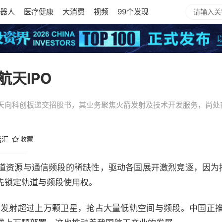
器人
医疗健康
大消费
视频
99个发现
天IPO
天向科创板递交招股书，其业务聚焦火箭发射及技术开发服务，尚处
隆汇
收藏
道资源与通信频段的稀缺性，驱动各国展开激烈竞逐，因为按
先锁定轨道与频段使用权。
，已发射超过上万颗卫星，抢占大量低轨空间与频段。中国正推进