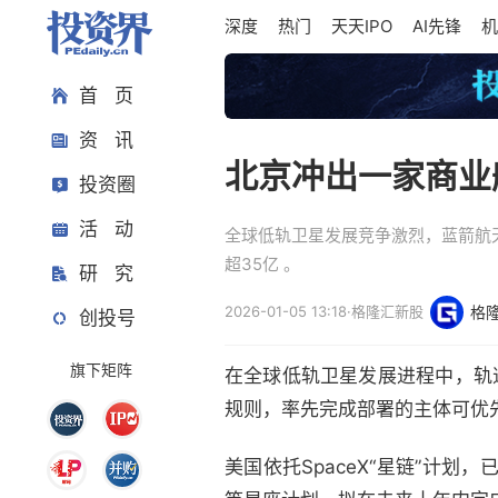
深度
热门
天天IPO
AI先锋
机
首 页
资 讯
北京冲出一家商业航
投资圈
活 动
全球低轨卫星发展竞争激烈，蓝箭航
超35亿 。
研 究
2026-01-05 13:18
·
格隆汇新股
格
创投号
旗下矩阵
在全球低轨卫星发展进程中，轨
规则，率先完成部署的主体可优
美国依托SpaceX“星链”计划