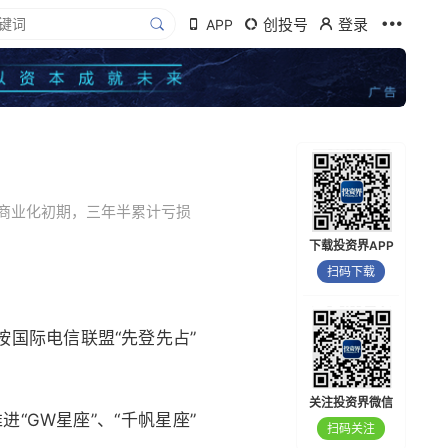
创投号
登录
APP
商业化初期，三年半累计亏损
下载投资界APP
扫码下载
国际电信联盟“先登先占”
关注投资界微信
“GW星座”、“千帆星座”
扫码关注