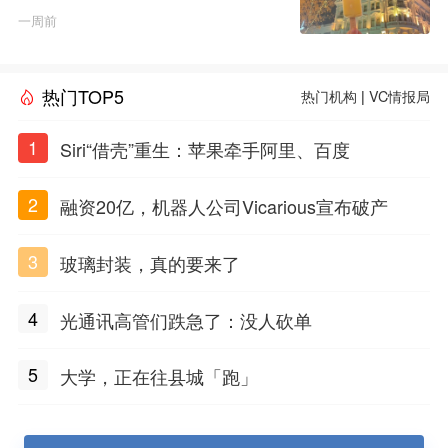
一周前
热门TOP5
热门机构
|
VC情报局
1
Siri“借壳”重生：苹果牵手阿里、百度
2
融资20亿，机器人公司Vicarious宣布破产
3
玻璃封装，真的要来了
4
光通讯高管们跌急了：没人砍单
5
大学，正在往县城「跑」