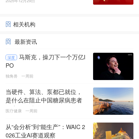
2025年12月29日
相关机构
最新资讯
马斯克，操刀下一个万亿I
深度
PO
独角兽
一周前
当硬件、算法、泵都已就位，
是什么在阻止中国糖尿病患者
用上人工胰腺？
医疗健康
一周前
从“会分析”到“能生产”：WAIC 2
026工业AI赛道观察