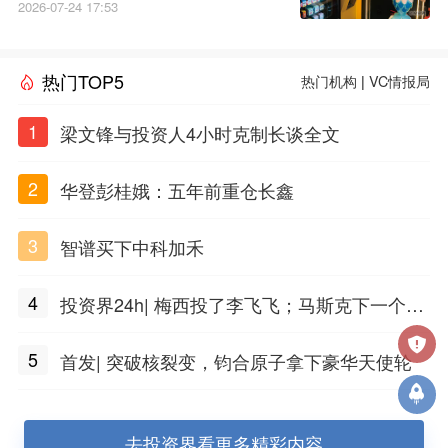
2026-07-24 17:53
热门TOP5
热门机构
|
VC情报局
1
梁文锋与投资人4小时克制长谈全文
2
华登彭桂娥：五年前重仓长鑫
3
智谱买下中科加禾
4
投资界24h| 梅西投了李飞飞；马斯克下一个万
亿公司；上海生物医药二期基金来了
5
首发| 突破核裂变，钧合原子拿下豪华天使轮
去投资界看更多精彩内容