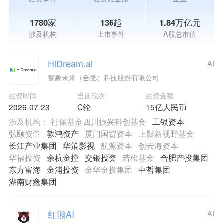
1780家
136起
1.84万亿元
涉及机构
上市事件
A股总市值
HiDream.ai
AI
智象未来（合肥）科技股份有限公司
融资时间
当前轮次
融资金额
2026-07-23
C轮
15亿人民币
涉及机构：
社保基金四川振兴科创基金
工银资本
弘颐资管
敦鸿资产
厦门国贸资本
上影新视野基金
长江产业集团
华策影视
航源资本
创云海资本
华福投资
余杭金控
交银投资
若松基金
合肥产投集团
东方富海
金浦投资
金华金投集团
中哲集团
湖南财鑫集团
红熊AI
AI