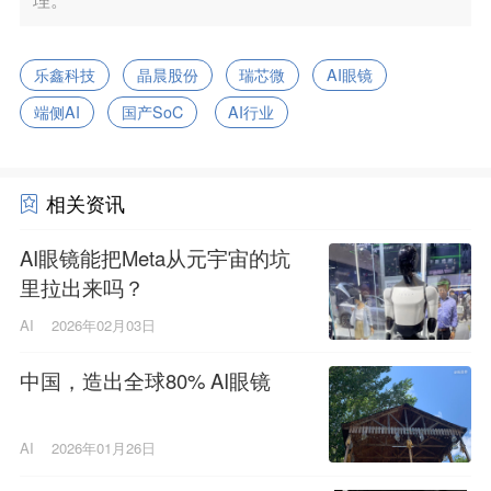
乐鑫科技
晶晨股份
瑞芯微
AI眼镜
端侧AI
国产SoC
AI行业
相关资讯
AI眼镜能把Meta从元宇宙的坑
里拉出来吗？
AI
2026年02月03日
中国，造出全球80% AI眼镜
AI
2026年01月26日