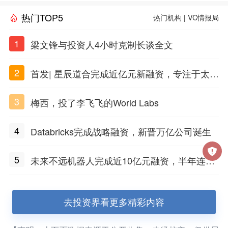
热门TOP5
热门机构
|
VC情报局
1
梁文锋与投资人4小时克制长谈全文
2
首发| 星辰道合完成近亿元新融资，专注于太空
态势感知和商业航天
3
梅西，投了李飞飞的World Labs
4
Databricks完成战略融资，新晋万亿公司诞生
5
未来不远机器人完成近10亿元融资，半年连获
三轮融资
去投资界看更多精彩内容