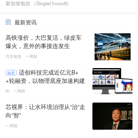
新加坡电信 （Singtel Innov8)
最新资讯
高铁涨价，大巴复活，绿皮车
爆火，意外的事接连发生
汽车制造
一周前
适创科技完成近亿元B+
融资
+轮融资，以物理底座加速构建
超级工业智能体
AI
一周前
芯视界：让水环境治理从“治”走
向“智”
一周前