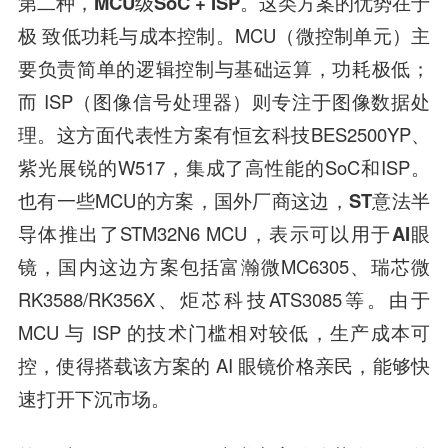
第二种，MCU级SoC + ISP。
这类方案的优势在于
极 致低功耗与成本控制。MCU（微控制单元）主
要负责简单的逻辑控制与基础运算，功耗极低；
而 ISP（图像信号处理器）则专注于图像数据处
理。这方面代表性方案有
恒玄科技
BES2500YP、
紫光展锐
的W517，集成了高性能的SoC和ISP。
也有一些MCU的方案，国外厂商这边，
ST意法半
导体
推出了STM32N6 MCU，表示可以用于
AI眼
镜
，国内这边方案包括
富瀚微
MC6305、
瑞芯微
RK3588/RK356X、
炬芯科技
ATS3085等。由于
MCU 与 ISP 的技术门槛相对较低，生产成本可
控，使得搭载该方案的 AI 眼镜价格亲民，能够快
速打开下沉市场。