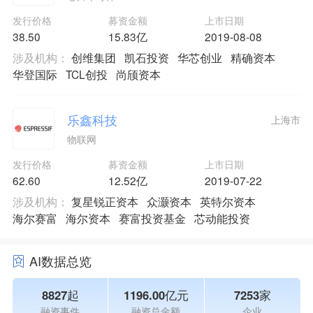
发行价格
募资金额
上市日期
38.50
15.83亿
2019-08-08
涉及机构：
创维集团
凯石投资
华芯创业
精确资本
华登国际
TCL创投
尚颀资本
乐鑫科技
上海市
物联网
发行价格
募资金额
上市日期
62.60
12.52亿
2019-07-22
涉及机构：
复星锐正资本
众灏资本
英特尔资本
海尔赛富
海尔资本
赛富投资基金
芯动能投资
AI数据总览
8827起
1196.00亿元
7253家
融资事件
融资总金额
企业