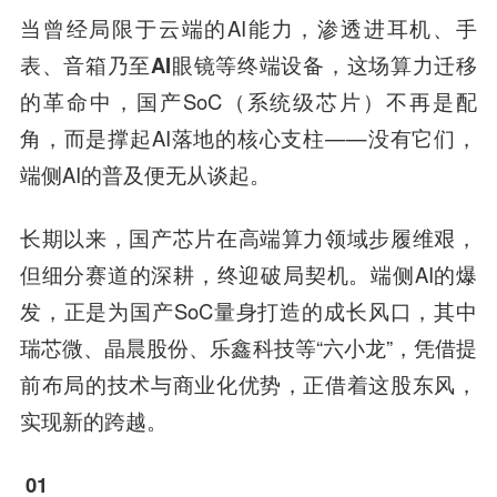
当曾经局限于云端的AI能力，渗透进耳机、手
表、音箱乃至
AI眼镜
等终端设备，这场算力迁移
的革命中，国产SoC（系统级芯片）不再是配
角，而是撑起AI落地的核心支柱——没有它们，
端侧AI的普及便无从谈起。
长期以来，国产芯片在高端算力领域步履维艰，
但细分赛道的深耕，终迎破局契机。端侧AI的爆
发，正是为国产SoC量身打造的成长风口，其中
瑞芯微
、
晶晨股份
、
乐鑫科技
等“六小龙”，凭借提
前布局的技术与商业化优势，正借着这股东风，
实现新的跨越。
01