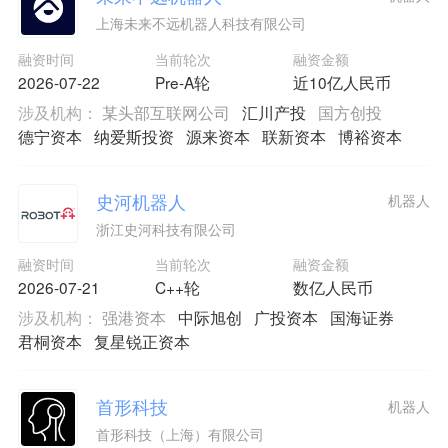
上海未来不远机器人科技有限公司
融资时间
当前轮次
融资金额
2026-07-22
Pre-A轮
近10亿人民币
涉及机构：
某头部互联网公司
汇川产投
国方创投
德宁资本
纳爱斯投资
源来资本
联新资本
博裕资本
史河机器人
机器人
浙江史河科技有限公司
融资时间
当前轮次
融资金额
2026-07-21
C++轮
数亿人民币
涉及机构：
强港资本
中际旭创
广投资本
国海证券
君桐资本
复星锐正资本
首形科技
机器人
首形科技（上海）有限公司