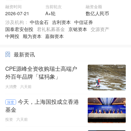
融资时间
当前轮次
融资金额
2026-07-21
A+轮
数亿人民币
涉及机构：
中信金石
吉利资本
中信证券
国泰君安创投
君礼私募基金
京铭资本
交源资产
中网投
顺为资本
嘉御资本
最新资讯
CPE源峰全资收购瑞士高端户
外百年品牌「猛犸象」
大消费
六天前
今天，上海国投成立香港
深度
基金
投资
六天前