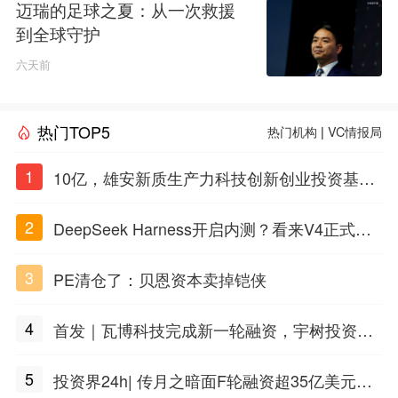
迈瑞的足球之夏：从一次救援
到全球守护
六天前
热门TOP5
热门机构
|
VC情报局
1
10亿，雄安新质生产力科技创新创业投资基金
招GP
2
DeepSeek Harness开启内测？看来V4正式版
也不远了
3
PE清仓了：贝恩资本卖掉铠侠
4
首发｜瓦博科技完成新一轮融资，宇树投资人
押注脑机接口
5
投资界24h| 传月之暗面F轮融资超35亿美元；