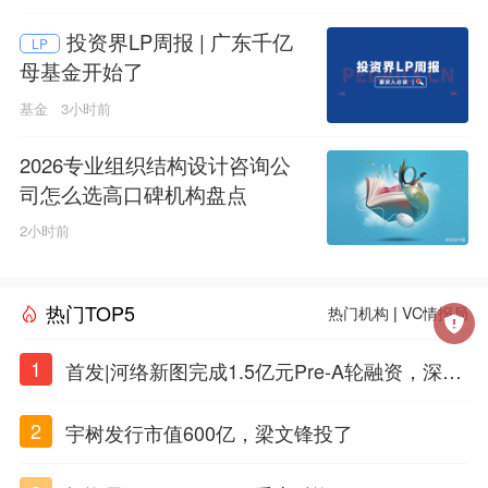
投资界LP周报 | 广东千亿
LP
母基金开始了
基金
3小时前
2026专业组织结构设计咨询公
司怎么选高口碑机构盘点
2小时前
热门TOP5
热门机构
|
VC情报局
1
首发|河络新图完成1.5亿元Pre-A轮融资，深耕i
PSC原创细胞技术
2
宇树发行市值600亿，梁文锋投了