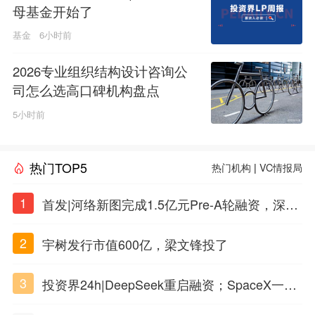
母基金开始了
基金
6小时前
2026专业组织结构设计咨询公
司怎么选高口碑机构盘点
5小时前
热门TOP5
热门机构
|
VC情报局
1
首发|河络新图完成1.5亿元Pre-A轮融资，深耕i
PSC原创细胞技术
2
宇树发行市值600亿，梁文锋投了
3
投资界24h|DeepSeek重启融资；SpaceX一夜
市值蒸发1.5万亿；上海国投，一举投7家GP