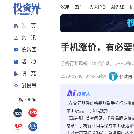
深度
热门
天天IPO
AI先锋
机
首 页
资 讯
手机涨价，有必要
投资圈
活 动
手机行业现新一轮涨价潮，OPPO和
研 究
2026-03-19 16:48
·
亿欧网
亿欧网
创投号
旗下矩阵
· 存储元器件价格暴涨致手机行业涨
本上涨后厂商面临抉择。
· 高端机利润空间足，多数品牌定
总结：手机行业因存储成本上涨迎来
忠诚度高可提前购机，普通用户按需