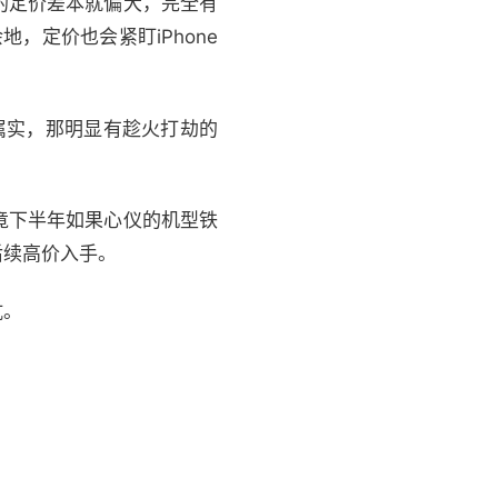
的定价差本就偏大，完全有
，定价也会紧盯iPhone
果属实，那明显有趁火打劫的
竟下半年如果心仪的机型铁
后续高价入手。
坑。