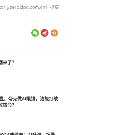
ro2ipo.com.cn）投资
潮来了？
头显，夸克做AI眼镜，谁能打破
失败宿命？
9
024成绩单：AI升温、折叠