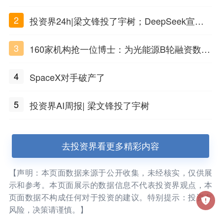
PSC原创细胞技术
2
投资界24h|梁文锋投了宇树；DeepSeek宣布
大幅涨价；贝恩资本买下贡茶
3
160家机构抢一位博士：为光能源B轮融资数亿
元
4
SpaceX对手破产了
5
投资界AI周报| 梁文锋投了宇树
去投资界看更多精彩内容
【声明：本页面数据来源于公开收集，未经核实，仅供展
示和参考。本页面展示的数据信息不代表投资界观点，本
页面数据不构成任何对于投资的建议。特别提示：投资有
风险，决策请谨慎。】