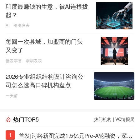
印度最赚钱的生意，被AI连根拔
起？
AI
刚刚发表
每回一次县城，加盟商的门头
又变了
批发零售
刚刚发表
2026专业组织结构设计咨询公
司怎么选高口碑机构盘点
一天前
热门TOP5
热门机构
|
VC情报局
1
首发|河络新图完成1.5亿元Pre-A轮融资，深耕i