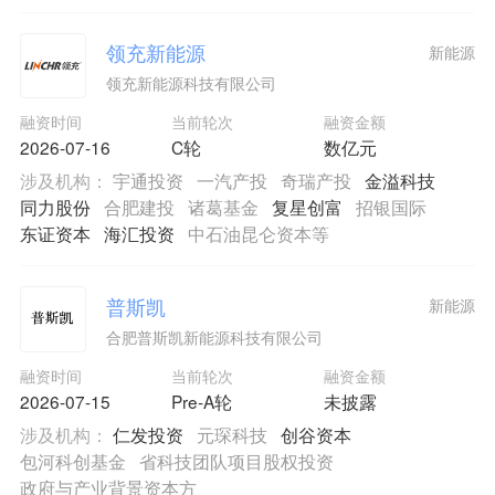
领充新能源
新能源
领充新能源科技有限公司
融资时间
当前轮次
融资金额
2026-07-16
C轮
数亿元
涉及机构：
宇通投资
一汽产投
奇瑞产投
金溢科技
同力股份
合肥建投
诸葛基金
复星创富
招银国际
东证资本
海汇投资
中石油昆仑资本等
普斯凯
新能源
合肥普斯凯新能源科技有限公司
融资时间
当前轮次
融资金额
2026-07-15
Pre-A轮
未披露
涉及机构：
仁发投资
元琛科技
创谷资本
包河科创基金
省科技团队项目股权投资
政府与产业背景资本方