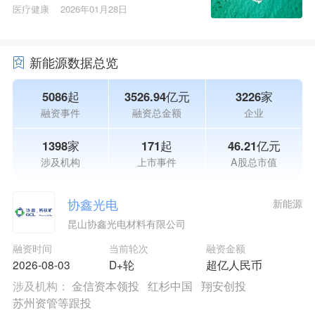
医疗健康
2026年01月28日
新能源数据总览
5086起
3526.94亿元
3226家
融资事件
融资总金额
企业
1398家
171起
46.21亿元
涉及机构
上市事件
A股总市值
协鑫光电
新能源
昆山协鑫光电材料有限公司
融资时间
当前轮次
融资金额
2026-08-03
D+轮
超亿人民币
涉及机构：
金信资本领投
红杉中国
翔安创投
苏州资管等跟投