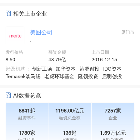
相关上市企业
美图公司
厦门市
-
发行价格
募资金额
上市日期
8.50
48.79亿
2016-12-15
涉及机构：
创新工场
加华资本
策源创投
IDG资本
Temasek淡马锡
老虎环球基金
隆领投资
启明创投
AI数据总览
8841起
1196.00亿元
7257家
融资事件
融资总金额
企业
1780家
136起
1.69万亿元
涉及机构
上市事件
A股总市值