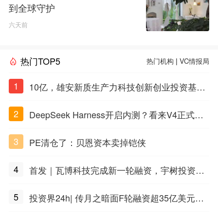
到全球守护
六天前
热门TOP5
热门机构
|
VC情报局
1
10亿，雄安新质生产力科技创新创业投资基金
招GP
2
DeepSeek Harness开启内测？看来V4正式版
也不远了
3
PE清仓了：贝恩资本卖掉铠侠
4
首发｜瓦博科技完成新一轮融资，宇树投资人
押注脑机接口
5
投资界24h| 传月之暗面F轮融资超35亿美元；
知名PE清仓了；雄安四只基金招GP