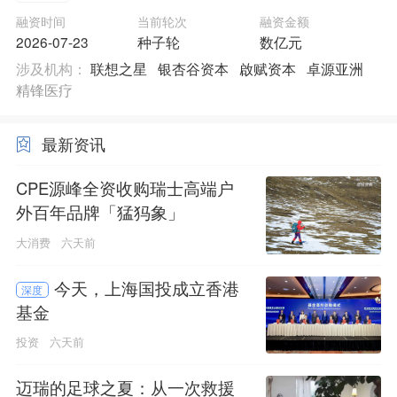
融资时间
当前轮次
融资金额
2026-07-23
种子轮
数亿元
涉及机构：
联想之星
银杏谷资本
啟赋资本
卓源亚洲
精锋医疗
最新资讯
CPE源峰全资收购瑞士高端户
外百年品牌「猛犸象」
大消费
六天前
今天，上海国投成立香港
深度
基金
投资
六天前
迈瑞的足球之夏：从一次救援