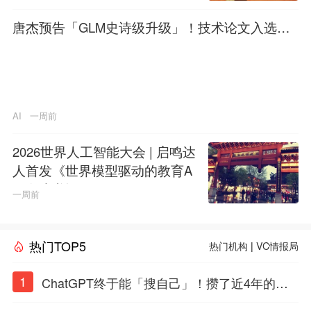
唐杰预告「GLM史诗级升级」！技术论文入选顶
会COLM
AI
一周前
2026世界人工智能大会 | 启鸣达
人首发《世界模型驱动的教育A
GI白皮书》
一周前
热门TOP5
热门机构
|
VC情报局
1
ChatGPT终于能「搜自己」！攒了近4年的对
话，一键翻出