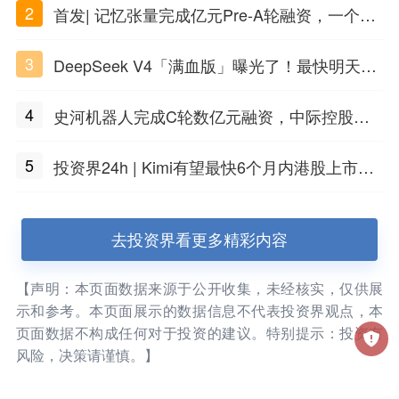
2
首发| 记忆张量完成亿元Pre-A轮融资，一个上
海团队火了
3
DeepSeek V4「满血版」曝光了！最快明天发
布
4
史河机器人完成C轮数亿元融资，中际控股领
投
5
投资界24h | Kimi有望最快6个月内港股上市；
任泽平回应解散VIP群；中际旭创又要IPO了
去投资界看更多精彩内容
【声明：本页面数据来源于公开收集，未经核实，仅供展
示和参考。本页面展示的数据信息不代表投资界观点，本
页面数据不构成任何对于投资的建议。特别提示：投资有
风险，决策请谨慎。】