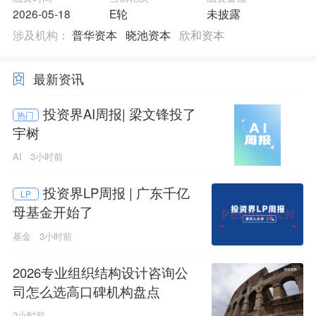
2026-05-18
E轮
未披露
涉及机构：
普华资本
晓池资本
欣和资本
最新资讯
投资界AI周报| 梁文锋投了
热门
宇树
AI
3小时前
投资界LP周报 | 广东千亿
LP
母基金开始了
基金
3小时前
2026专业组织结构设计咨询公
司怎么选高口碑机构盘点
2小时前