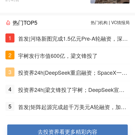
热门TOP5
热门机构
|
VC情报局
1
首发|河络新图完成1.5亿元Pre-A轮融资，深耕i
PSC原创细胞技术
2
宇树发行市值600亿，梁文锋投了
3
投资界24h|DeepSeek重启融资；SpaceX一夜
市值蒸发1.5万亿；上海国投，一举投7家GP
4
投资界24h|梁文锋投了宇树；DeepSeek宣布
大幅涨价；贝恩资本买下贡茶
5
首发|矩阵起源完成超千万美元A轮融资，加速
企业级AI基础设施研发
去投资界看更多精彩内容