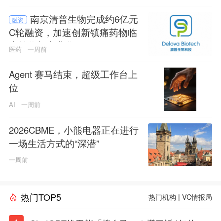
南京清普生物完成约6亿元
融资
C轮融资，加速创新镇痛药物临
床转化与商业化
医药
一周前
Agent 赛马结束，超级工作台上
位
AI
一周前
2026CBME，小熊电器正在进行
一场生活方式的“深潜”
一周前
热门TOP5
热门机构
|
VC情报局