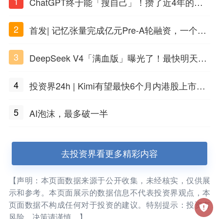
1
ChatGPT终于能「搜自己」！攒了近4年的对
话，一键翻出
2
首发| 记忆张量完成亿元Pre-A轮融资，一个上
海团队火了
3
DeepSeek V4「满血版」曝光了！最快明天发
布
4
投资界24h | Kimi有望最快6个月内港股上市；
任泽平回应解散VIP群；中际旭创又要IPO了
5
AI泡沫，最多破一半
去投资界看更多精彩内容
【声明：本页面数据来源于公开收集，未经核实，仅供展
示和参考。本页面展示的数据信息不代表投资界观点，本
页面数据不构成任何对于投资的建议。特别提示：投资有
风险，决策请谨慎。】